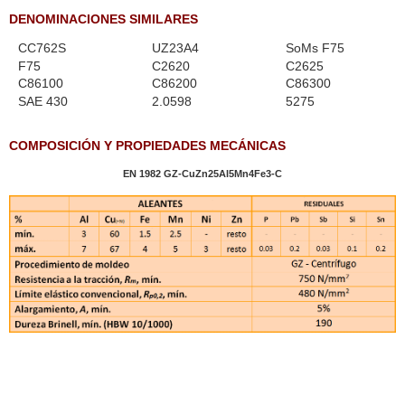
DENOMINACIONES SIMILARES
CC762S
UZ23A4
SoMs F75
F75
C2620
C2625
C86100
C86200
C86300
SAE 430
2.0598
5275
COMPOSICIÓN Y PROPIEDADES MECÁNICAS
EN 1982 GZ-CuZn25Al5Mn4Fe3-C